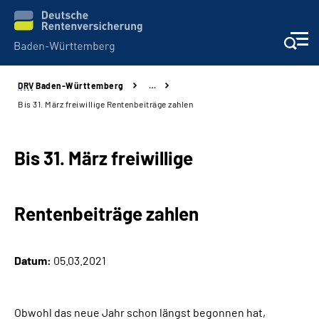
DRV
Baden-Württemberg
…
Beratung und Kontakt
Bis 31. März freiwillige Rentenbeiträge zahlen
Kunden
Bis 31. März freiwillige
Online-Services
Rentenbeiträge zahlen
Karriere
Presse
Datum:
05.03.2021
Über uns
Obwohl das neue Jahr schon längst begonnen hat,