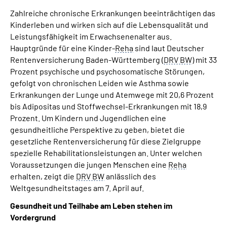
Inhalte in Gebärdensprache (DGS)
Zahlreiche chronische Erkrankungen beeinträchtigen das
Kinderleben und wirken sich auf die Lebensqualität und
Leichte Sprache
Leistungsfähigkeit im Erwachsenenalter aus.
Hauptgründe für eine Kinder-
Reha
sind laut Deutscher
Rentenversicherung Baden-Württemberg (
DRV BW
) mit 33
Suche
Prozent psychische und psychosomatische Störungen,
gefolgt von chronischen Leiden wie Asthma sowie
Erkrankungen der Lunge und Atemwege mit 20,6 Prozent
bis Adipositas und Stoffwechsel-Erkrankungen mit 18,9
Mein Kundenportal
Prozent. Um Kindern und Jugendlichen eine
gesundheitliche Perspektive zu geben, bietet die
gesetzliche Rentenversicherung für diese Zielgruppe
spezielle Rehabilitationsleistungen an. Unter welchen
Voraussetzungen die jungen Menschen eine
Reha
erhalten, zeigt die
DRV BW
anlässlich des
Weltgesundheitstages am 7. April auf.
Gesundheit und Teilhabe am Leben stehen im
Vordergrund