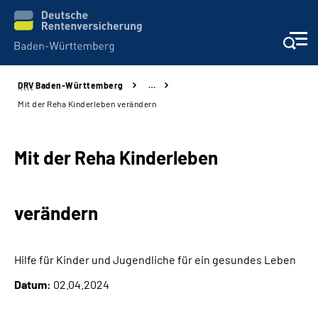
DRV
Baden-Württemberg
…
Beratung und Kontakt
Mit der Reha Kinderleben verändern
Kunden
Mit der Reha Kinderleben
Online-Services
verändern
Karriere
Presse
Hilfe für Kinder und Jugendliche für ein gesundes Leben
Datum:
02.04.2024
Über uns