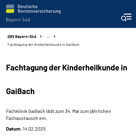
DRV
Bayern-Süd
…
Beratung und Kontakt
Fachtagung der Kinderheilkunde in Gaißach
Karriere
Fachtagung der Kinderheilkunde in
Presse
Gaißach
Rehaverbund
Über Uns
Fachklinik Gaißach lädt zum 34. Mal zum jährlichen
Fachaustausch ein.
Inhalte in Gebärdensprache (DGS)
Datum:
14.02.2025