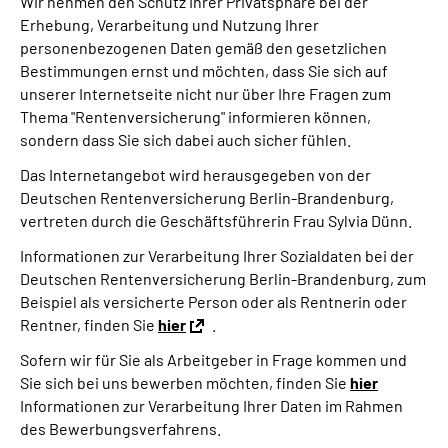
Wir nehmen den Schutz Ihrer Privatsphäre bei der
Inhalte in Gebärdensprache (DGS)
Erhebung, Verarbeitung und Nutzung Ihrer
personenbezogenen Daten gemäß den gesetzlichen
Leichte Sprache
Bestimmungen ernst und möchten, dass Sie sich auf
unserer Internetseite nicht nur über Ihre Fragen zum
Thema "Rentenversicherung" informieren können,
Suche
sondern dass Sie sich dabei auch sicher fühlen.
Das Internetangebot wird herausgegeben von der
Deutschen Rentenversicherung Berlin-Brandenburg,
Mein Kundenportal
vertreten durch die Geschäftsführerin Frau Sylvia Dünn.
Informationen zur Verarbeitung Ihrer Sozialdaten bei der
Deutschen Rentenversicherung Berlin-Brandenburg, zum
Beispiel als versicherte Person oder als Rentnerin oder
Rentner, finden Sie
hier
.
Sofern wir für Sie als Arbeitgeber in Frage kommen und
Sie sich bei uns bewerben möchten, finden Sie
hier
Informationen zur Verarbeitung Ihrer Daten im Rahmen
des Bewerbungsverfahrens.