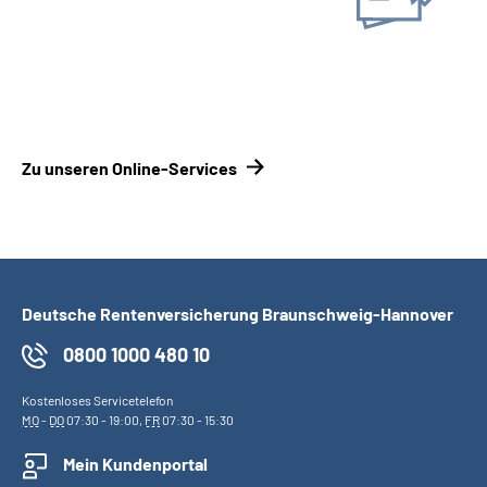
Online-Tool DRV
Ohne Registrierung
Zu unseren Online-Services
Deutsche Rentenversicherung Braunschweig-Hannover
0800 1000 480 10
Kostenloses Servicetelefon
MO
-
DO
07:30 - 19:00,
FR
07:30 - 15:30
Mein Kundenportal