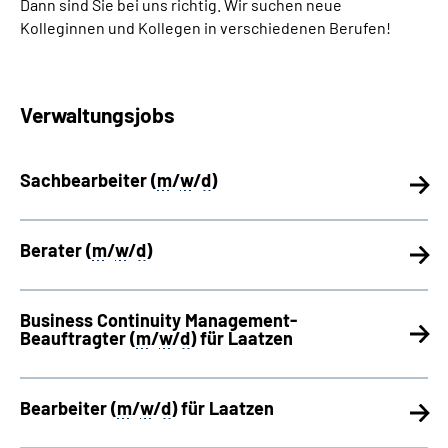
Dann sind Sie bei uns richtig. Wir suchen neue
Online-Services
Kolleginnen und Kollegen in verschiedenen Berufen!
Inhalte in Gebärdensprache (DGS)
Verwaltungsjobs
Leichte Sprache
Suche
Sachbearbeiter (
m
/
w
/
d
)
Berater (
m
/
w
/
d
)
Mein Kundenportal
Business Continuity Management-
Beauftragter (
m
/
w
/
d
) für Laatzen
Bearbeiter (
m
/
w
/
d
) für Laatzen