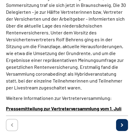
Online-Services
Sommersitzung traf sie sich jetzt in Braunschweig. Die 30
Delegierten - je zur Hälfte Vertreterinnen bzw. Vertreter
der Versicherten und der Arbeitgeber - informierten sich
Inhalte in Gebärdensprache (DGS)
über die aktuelle Lage des niedersächsischen
Rentenversicherers. Unter dem Vorsitz des
Leichte Sprache
Versichertenvertreters Rolf Behrens ging es in der
Sitzung um die Finanzlage, aktuelle Herausforderungen,
Suche
wie etwa die Umsetzung der Grundrente, und um die
Ergebnisse einer repräsentativen Meinungsumfrage zur
gesetzlichen Rentenversicherung. Erstmalig fand die
Versammlung coronabedingt als Hybridveranstatung
Mein Kundenportal
statt, bei der einzelne Teilnehmerinnen und Teilnehmer
per Livestream zugeschaltet waren.
Weitere Informationen zur Vertreterversammlung:
Pressemitteilung zur Vertreterversammlung vom 1. Juli