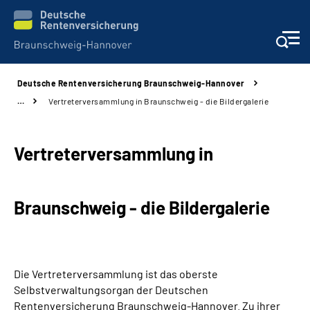
Deutsche Rentenversicherung Braunschweig-Hannover
Services
…
Vertreterversammlung in Braunschweig - die Bildergalerie
Beratung und Kontakt
Vertreterversammlung in
Unsere Kliniken
Braunschweig - die Bildergalerie
Karriere
Presse
Die Vertreterversammlung ist das oberste
Über uns
Selbstverwaltungsorgan der Deutschen
Rentenversicherung Braunschweig-Hannover. Zu ihrer