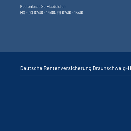
Kostenloses Servicetelefon
MO
-
DO
07:30 - 19:00,
FR
07:30 - 15:30
Deutsche Rentenversicherung Braunschweig-