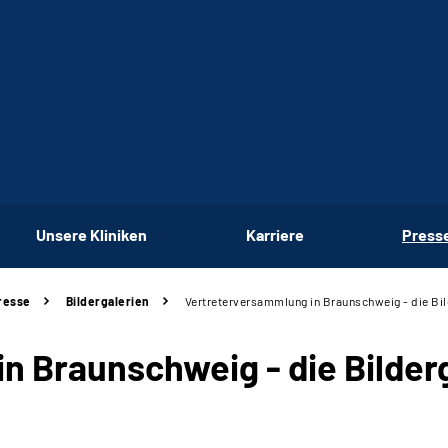
Unsere Kliniken
Karriere
Press
resse
Bildergalerien
Vertreterversammlung in Braunschweig - die Bil
n Braunschweig - die Bilder