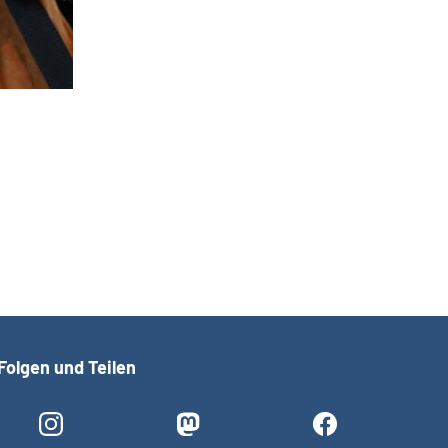
Der altern
Folgen und Teilen