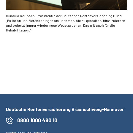
Gundula Roßbach, Präsidentin der Deutschen Rentenversicherung Bund:
Dr.
„Es ist an uns, Veränderungen anzunehmen, sie zu gestalten, hinzuzulernen
Gle
und beherzt immer wieder neue Wege zu gehen. Das gilt auch für die
dur
Rehabilitation.“
Rol
hoc
Qua
Deutsche Rentenversicherung Braunschweig-Hannover
0800 1000 480 10
Kostenloses Servicetelefon