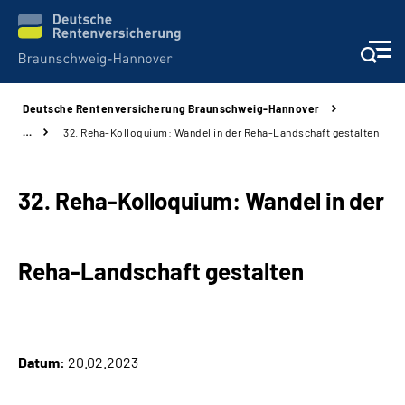
Deutsche Rentenversicherung Braunschweig-Hannover
Services
…
32. Reha-Kolloquium: Wandel in der Reha-Landschaft gestalten
Beratung und Kontakt
32. Reha-Kolloquium: Wandel in der
Unsere Kliniken
Reha-Landschaft gestalten
Karriere
Presse
Datum:
20.02.2023
Über uns