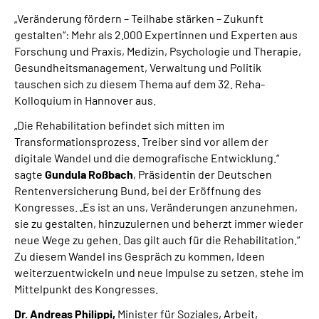
Online-Services
„Veränderung fördern – Teilhabe stärken – Zukunft
gestalten“: Mehr als 2.000 Expertinnen und Experten aus
Inhalte in Gebärdensprache (DGS)
Forschung und Praxis, Medizin, Psychologie und Therapie,
Gesundheitsmanagement, Verwaltung und Politik
tauschen sich zu diesem Thema auf dem 32. Reha-
Leichte Sprache
Kolloquium in Hannover aus.
„Die Rehabilitation befindet sich mitten im
Suche
Transformationsprozess. Treiber sind vor allem der
digitale Wandel und die demografische Entwicklung.“
sagte
Gundula Roßbach
, Präsidentin der Deutschen
Mein Kundenportal
Rentenversicherung Bund, bei der Eröffnung des
Kongresses. „Es ist an uns, Veränderungen anzunehmen,
sie zu gestalten, hinzuzulernen und beherzt immer wieder
neue Wege zu gehen. Das gilt auch für die Rehabilitation.“
Zu diesem Wandel ins Gespräch zu kommen, Ideen
weiterzuentwickeln und neue Impulse zu setzen, stehe im
Mittelpunkt des Kongresses.
Dr. Andreas Philippi,
Minister für Soziales, Arbeit,