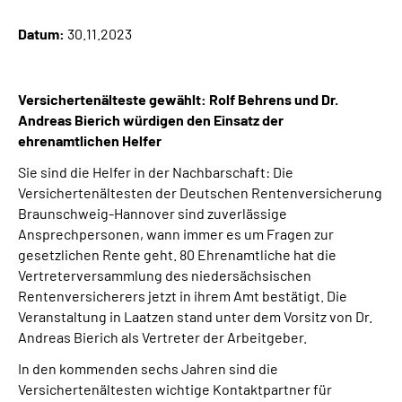
Online-Services
Datum:
30.11.2023
Inhalte in Gebärdensprache (DGS)
Versichertenälteste gewählt: Rolf Behrens und Dr.
Leichte Sprache
Andreas Bierich würdigen den Einsatz der
ehrenamtlichen Helfer
Suche
Sie sind die Helfer in der Nachbarschaft: Die
Versichertenältesten der Deutschen Rentenversicherung
Braunschweig-Hannover sind zuverlässige
Ansprechpersonen, wann immer es um Fragen zur
Mein Kundenportal
gesetzlichen Rente geht. 80 Ehrenamtliche hat die
Vertreterversammlung des niedersächsischen
Rentenversicherers jetzt in ihrem Amt bestätigt. Die
Veranstaltung in Laatzen stand unter dem Vorsitz von Dr.
Andreas Bierich als Vertreter der Arbeitgeber.
In den kommenden sechs Jahren sind die
Versichertenältesten wichtige Kontaktpartner für