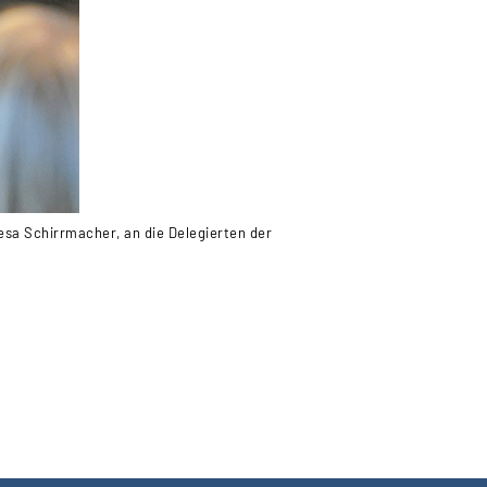
Gesa Schirrmacher, an die Delegierten der
Der Vorsitz