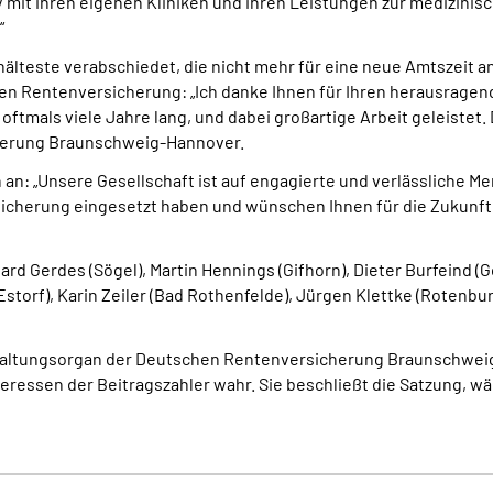
 mit ihren eigenen Kliniken und ihren Leistungen zur medizinis
“
älteste verabschiedet, die nicht mehr für eine neue Amtszeit an
n Rentenversicherung: „Ich danke Ihnen für Ihren herausragend
oftmals viele Jahre lang, und dabei großartige Arbeit geleistet. 
herung Braunschweig-Hannover.
an: „Unsere Gesellschaft ist auf engagierte und verlässliche Me
icherung eingesetzt haben und wünschen Ihnen für die Zukunft a
rd Gerdes (Sögel), Martin Hennings (Gifhorn), Dieter Burfeind (
 (Estorf), Karin Zeiler (Bad Rothenfelde), Jürgen Klettke (Rote
waltungsorgan der Deutschen Rentenversicherung Braunschweig
teressen der Beitragszahler wahr. Sie beschließt die Satzung, w