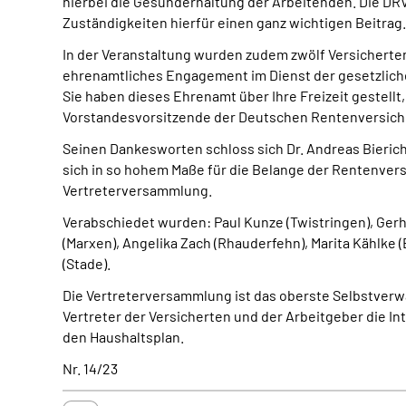
hierbei die Gesunderhaltung der Arbeitenden. Die DRV
Zuständigkeiten hierfür einen ganz wichtigen Beitrag.
In der Veranstaltung wurden zudem zwölf Versicherten
ehrenamtliches Engagement im Dienst der gesetzliche
Sie haben dieses Ehrenamt über Ihre Freizeit gestellt, 
Vorstandesvorsitzende der Deutschen Rentenversic
Seinen Dankesworten schloss sich Dr. Andreas Bierich 
sich in so hohem Maße für die Belange der Rentenvers
Vertreterversammlung.
Verabschiedet wurden: Paul Kunze (Twistringen), Gerha
(Marxen), Angelika Zach (Rhauderfehn), Marita Kählke
(Stade).
Die Vertreterversammlung ist das oberste Selbstver
Vertreter der Versicherten und der Arbeitgeber die In
den Haushaltsplan.
Nr. 14/23