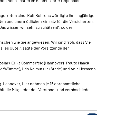
chen Reha leisten im Rahmen ihrer regionalen
getreten sind. Rolf Behrens würdigte ihr langjähriges
en und unermüdlichen Einsatz für die Versicherten.
Das wissen wir sehr zu schätzen!“, so der
nschen wie Sie angewiesen. Wir sind froh, dass Sie
lles Gute!“, sagte der Vorsitzende der
Goslar), Erika Sommerfeld (Hannover), Traute Maack
nburg/Wümme), Udo Kalmutzke (Stade) und Anja Hermann
-Hannover. Hier nehmen je 15 ehrenamtliche
ählt die Mitglieder des Vorstands und verabschiedet