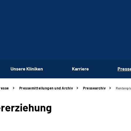
Unsere Kliniken
Karriere
Press
resse
Pressemitteilungen und Archiv
Pressearchiv
Rentenpl
ererziehung