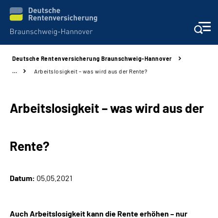
Deutsche Rentenversicherung Braunschweig-Hannover
Services
…
Arbeitslosigkeit – was wird aus der Rente?
Beratung und Kontakt
Arbeitslosigkeit – was wird aus der
Unsere Kliniken
Rente?
Karriere
Presse
Datum:
05.05.2021
Über uns
Auch Arbeitslosigkeit kann die Rente erhöhen – nur