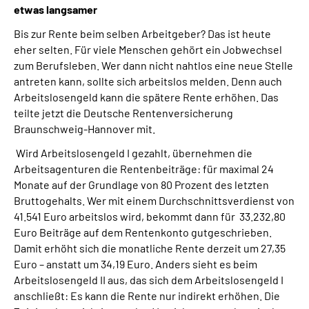
etwas langsamer
Online-Services
Bis zur Rente beim selben Arbeitgeber? Das ist heute
Inhalte in Gebärdensprache (DGS)
eher selten. Für viele Menschen gehört ein Jobwechsel
zum Berufsleben. Wer dann nicht nahtlos eine neue Stelle
antreten kann, sollte sich arbeitslos melden. Denn auch
Leichte Sprache
Arbeitslosengeld kann die spätere Rente erhöhen. Das
teilte jetzt die Deutsche Rentenversicherung
Suche
Braunschweig-Hannover mit.
Wird Arbeitslosengeld I gezahlt, übernehmen die
Arbeitsagenturen die Rentenbeiträge: für maximal 24
Mein Kundenportal
Monate auf der Grundlage von 80 Prozent des letzten
Bruttogehalts. Wer mit einem Durchschnittsverdienst von
41.541 Euro arbeitslos wird, bekommt dann für 33.232,80
Euro Beiträge auf dem Rentenkonto gutgeschrieben.
Damit erhöht sich die monatliche Rente derzeit um 27,35
Euro – anstatt um 34,19 Euro. Anders sieht es beim
Arbeitslosengeld II aus, das sich dem Arbeitslosengeld I
anschließt: Es kann die Rente nur indirekt erhöhen. Die