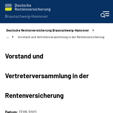
Deutsche Rentenversicherung Braunschweig-Hannover
Services
…
Vorstand und Vertreterversammlung in der Rentenversicherung
Beratung und Kontakt
Vorstand und
Unsere Kliniken
Vertreterversammlung in der
Karriere
Presse
Rentenversicherung
Über uns
Datum:
17.05.2021