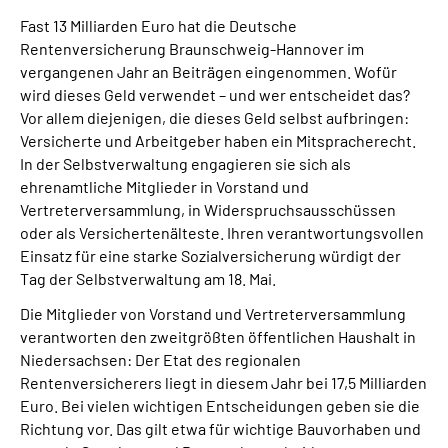
Online-Services
Fast 13 Milliarden Euro hat die Deutsche
Rentenversicherung Braunschweig-Hannover im
Inhalte in Gebärdensprache (DGS)
vergangenen Jahr an Beiträgen eingenommen. Wofür
wird dieses Geld verwendet – und wer entscheidet das?
Vor allem diejenigen, die dieses Geld selbst aufbringen:
Leichte Sprache
Versicherte und Arbeitgeber haben ein Mitspracherecht.
In der Selbstverwaltung engagieren sie sich als
Suche
ehrenamtliche Mitglieder in Vorstand und
Vertreterversammlung, in Widerspruchsausschüssen
oder als Versichertenälteste. Ihren verantwortungsvollen
Einsatz für eine starke Sozialversicherung würdigt der
Mein Kundenportal
Tag der Selbstverwaltung am 18. Mai.
Die Mitglieder von Vorstand und Vertreterversammlung
verantworten den zweitgrößten öffentlichen Haushalt in
Niedersachsen: Der Etat des regionalen
Rentenversicherers liegt in diesem Jahr bei 17,5 Milliarden
Euro. Bei vielen wichtigen Entscheidungen geben sie die
Richtung vor. Das gilt etwa für wichtige Bauvorhaben und