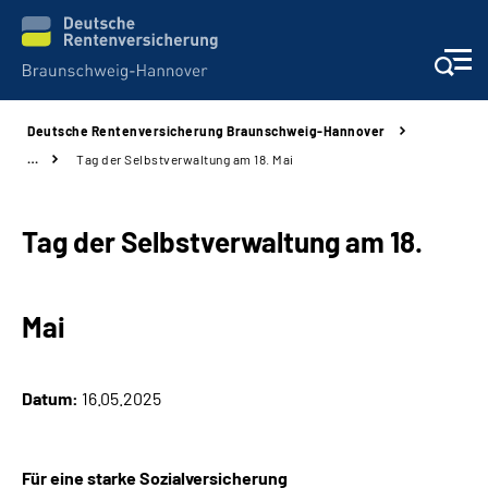
Deutsche Rentenversicherung Braunschweig-Hannover
Services
…
Tag der Selbstverwaltung am 18. Mai
Beratung und Kontakt
Tag der Selbstverwaltung am 18.
Unsere Kliniken
Mai
Karriere
Presse
Datum:
16.05.2025
Über uns
Für eine starke Sozialversicherung