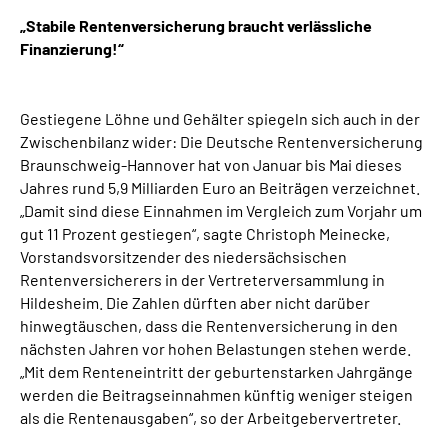
Online-Services
„Stabile Rentenversicherung braucht verlässliche
Finanzierung!“
Inhalte in Gebärdensprache (DGS)
Gestiegene Löhne und Gehälter spiegeln sich auch in der
Leichte Sprache
Zwischenbilanz wider: Die Deutsche Rentenversicherung
Braunschweig-Hannover hat von Januar bis Mai dieses
Suche
Jahres rund 5,9 Milliarden Euro an Beiträgen verzeichnet.
„Damit sind diese Einnahmen im Vergleich zum Vorjahr um
gut 11 Prozent gestiegen“, sagte Christoph Meinecke,
Vorstandsvorsitzender des niedersächsischen
Mein Kundenportal
Rentenversicherers in der Vertreterversammlung in
Hildesheim. Die Zahlen dürften aber nicht darüber
hinwegtäuschen, dass die Rentenversicherung in den
nächsten Jahren vor hohen Belastungen stehen werde.
„Mit dem Renteneintritt der geburtenstarken Jahrgänge
werden die Beitragseinnahmen künftig weniger steigen
als die Rentenausgaben“, so der Arbeitgebervertreter.