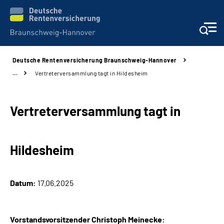
Deutsche Rentenversicherung Braunschweig-Hannover
Services
…
Vertreterversammlung tagt in Hildesheim
Beratung und Kontakt
Vertreterversammlung tagt in
Unsere Kliniken
Hildesheim
Karriere
Presse
Datum:
17.06.2025
Über uns
Vorstandsvorsitzender Christoph Meinecke: