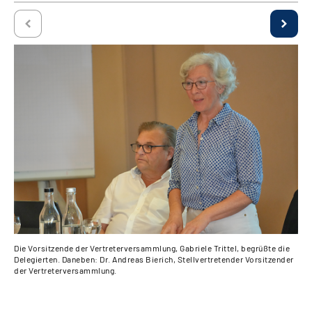
Die Vorsitzende der Vertreterversammlung, Gabriele Trittel, begrüßte die
Chr
Delegierten. Daneben: Dr. Andreas Bierich, Stellvertretender Vorsitzender
Ver
der Vertreterversammlung.
Sel
ein