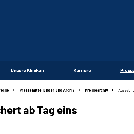
Unsere Kliniken
Karriere
Press
resse
Pressemitteilungen und Archiv
Pressearchiv
Auszubild
hert ab Tag eins