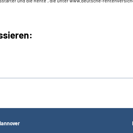
fsstarter und die Rente“, die unter www.deutsche-rentenversic
ssieren:
Hannover