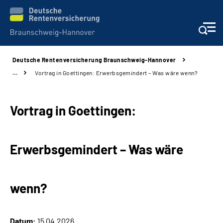
Deutsche Rentenversicherung Braunschweig-Hannover
Services
…
Vortrag in Goettingen: Erwerbsgemindert – Was wäre wenn?
Beratung und Kontakt
Vortrag in Goettingen:
Unsere Kliniken
Erwerbsgemindert – Was wäre
Karriere
Presse
wenn?
Über uns
Datum:
15.04.2026