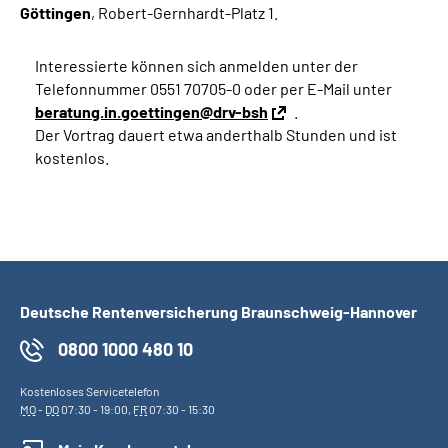
Göttingen
,
Robert-Gernhardt-Platz 1
.
Interessierte können sich anmelden unter der
Telefonnummer
0551 70705-0
oder per E-Mail unter
beratung.in.goettingen@drv-bsh
.
Der Vortrag dauert etwa anderthalb Stunden und ist
kostenlos.
Deutsche Rentenversicherung Braunschweig-Hannover
0800 1000 480 10
Kostenloses Servicetelefon
MO
-
DO
07:30 - 19:00,
FR
07:30 - 15:30