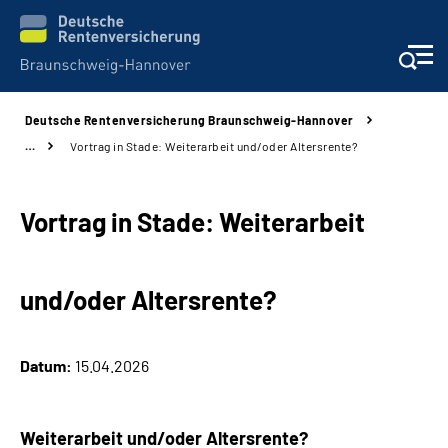
Deutsche Rentenversicherung Braunschweig-Hannover
Services
…
Vortrag in Stade: Weiterarbeit und/oder Altersrente?
Beratung und Kontakt
Vortrag in Stade: Weiterarbeit
Unsere Kliniken
und/oder Altersrente?
Karriere
Presse
Datum:
15.04.2026
Über uns
Weiterarbeit und/oder Altersrente?