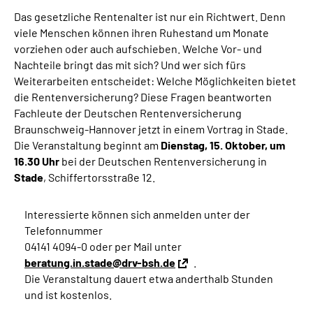
Online-Services
Das gesetzliche Rentenalter ist nur ein Richtwert. Denn
viele Menschen können ihren Ruhestand um Monate
vorziehen oder auch aufschieben. Welche Vor- und
Inhalte in Gebärdensprache (DGS)
Nachteile bringt das mit sich? Und wer sich fürs
Weiterarbeiten entscheidet: Welche Möglichkeiten bietet
Leichte Sprache
die Rentenversicherung? Diese Fragen beantworten
Fachleute der Deutschen Rentenversicherung
Suche
Braunschweig-Hannover jetzt in einem Vortrag in Stade.
Die Veranstaltung beginnt am
Dienstag,
15. Oktober, um
16.30 Uhr
bei der Deutschen Rentenversicherung in
Stade
, Schiffertorsstraße 12.
Mein Kundenportal
Interessierte können sich anmelden unter der
Telefonnummer
04141 4094-0 oder per Mail unter
beratung.in.stade@drv-bsh.de
.
Die Veranstaltung dauert etwa anderthalb Stunden
und ist kostenlos.