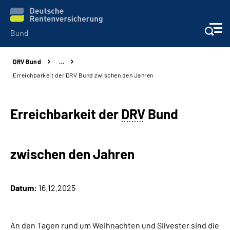
DRV
Bund
…
Beratung & Kontakt
Erreichbarkeit der DRV Bund zwischen den Jahren
Reha-Zentren
Erreichbarkeit der
DRV
Bund
Presse
zwischen den Jahren
Karriere
Über uns
Datum:
16.12.2025
Online-Services
An den Tagen rund um Weihnachten und Silvester sind die