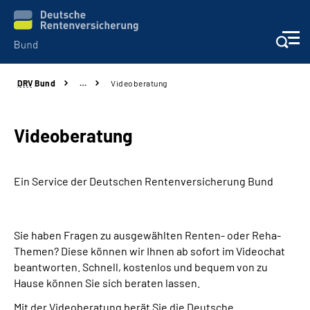
DRV
Bund
…
Videoberatung
Beratung & Kontakt
Reha-Zentren
Videoberatung
Presse
Ein Service der Deutschen Renten­versicherung Bund
Karriere
Sie haben Fragen zu ausgewählten Renten- oder Reha-
Über uns
Themen? Diese können wir Ihnen ab sofort im Videochat
beantworten. Schnell, kostenlos und bequem von zu
Online-Services
Hause können Sie sich beraten lassen.
Mit der Videoberatung berät Sie die Deutsche