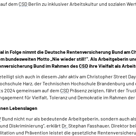
 auf dem
CSD
Berlin zu inklusiver Arbeitskultur und sozialen Wer
Mal in Folge nimmt die Deutsche Rentenversicherung Bund am Ch
 dem bundesweiten Motto „Nie wieder still!“. Als Arbeitgeberin 
tenversicherung Bund im Rahmen des
CSD
ihre Vielfalt als Arbei
teiligt sich auch in diesem Jahr aktiv am Christopher Street Day
ochschule Harz, der Technischen Hochschule Brandenburg und de
eits 2024 gemeinsam auf dem
CSD
Präsenz zeigten, fährt der Tru
 Engagement für Vielfalt, Toleranz und Demokratie im Rahmen de
denen Lebenslagen
V
Bund nicht nur als bedeutende Arbeitgeberin, sondern auch al
nd Diskriminierung“, erklärt
Dr.
Stephan Fasshauer, Direktor be
litation und Prävention leistet die gesetzliche Rentenversicher