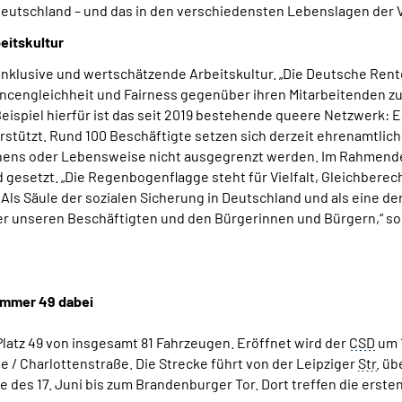
 Deutschland – und das in den verschiedensten Lebenslagen der
eitskultur
e inklusive und wertschätzende Arbeitskultur. „Die Deutsche Ren
cengleichheit und Fairness gegenüber ihren Mitarbeitenden zu
eispiel hierfür ist das seit 2019 bestehende queere Netzwerk: 
stützt. Rund 100 Beschäftigte setzen sich derzeit ehrenamtlich
sehens oder Lebensweise nicht ausgegrenzt werden. Im Rahmende
 gesetzt. „Die Regenbogenflagge steht für Vielfalt, Gleichbere
ls Säule der sozialen Sicherung in Deutschland und als eine der
 unseren Beschäftigten und den Bürgerinnen und Bürgern,“ so
mmer 49 dabei
Platz 49 von insgesamt 81 Fahrzeugen. Eröffnet wird der
CSD
um 1
e / Charlottenstraße. Die Strecke führt von der Leipziger
Str.
übe
e des 17. Juni bis zum Brandenburger Tor. Dort treffen die ers