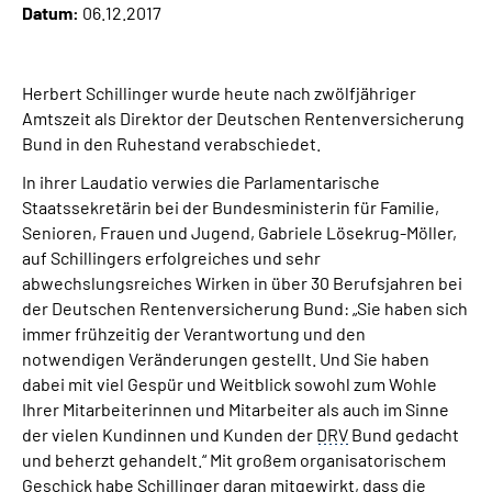
Datum:
06.12.2017
Inhalte in Gebärdensprache (DGS)
Leichte Sprache
Herbert Schillinger wurde heute nach zwölfjähriger
Amtszeit als Direktor der Deutschen Rentenversicherung
Suche
Bund in den Ruhestand verabschiedet.
In ihrer Laudatio verwies die Parlamentarische
Staatssekretärin bei der Bundesministerin für Familie,
Mein Kundenportal
Senioren, Frauen und Jugend, Gabriele Lösekrug-Möller,
auf Schillingers erfolgreiches und sehr
abwechslungsreiches Wirken in über 30 Berufsjahren bei
der Deutschen Rentenversicherung Bund: „Sie haben sich
immer frühzeitig der Verantwortung und den
notwendigen Veränderungen gestellt. Und Sie haben
dabei mit viel Gespür und Weitblick sowohl zum Wohle
Ihrer Mitarbeiterinnen und Mitarbeiter als auch im Sinne
der vielen Kundinnen und Kunden der
DRV
Bund gedacht
und beherzt gehandelt.“ Mit großem organisatorischem
Geschick habe Schillinger daran mitgewirkt, dass die