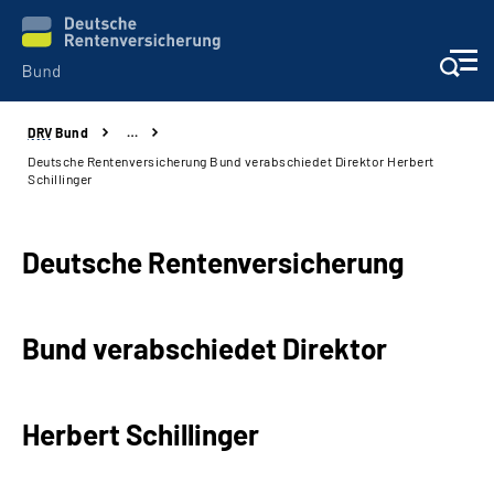
DRV
Bund
…
Beratung & Kontakt
Deutsche Rentenversicherung Bund verabschiedet Direktor Herbert
Schillinger
Reha-Zentren
Deutsche Rentenversicherung
Presse
Karriere
Bund verabschiedet Direktor
Über uns
Herbert Schillinger
Online-Services