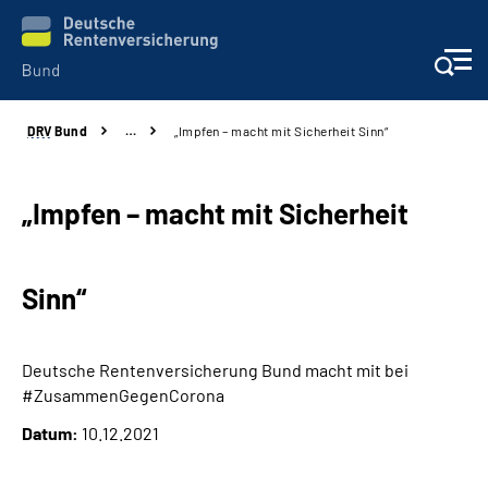
DRV
Bund
…
„Impfen – macht mit Sicherheit Sinn“
Beratung & Kontakt
Reha-Zentren
„Impfen – macht mit Sicherheit
Presse
Sinn“
Karriere
Deutsche Rentenversicherung Bund macht mit bei
Über uns
#ZusammenGegenCorona
Datum:
10.12.2021
Online-Services