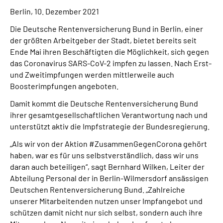
Inhalte in Gebärdensprache (DGS)
Berlin, 10. Dezember 2021
Die Deutsche Rentenversicherung Bund in Berlin, einer
Leichte Sprache
der größten Arbeitgeber der Stadt, bietet bereits seit
Ende Mai ihren Beschäftigten die Möglichkeit, sich gegen
Suche
das Coronavirus SARS-CoV-2 impfen zu lassen. Nach Erst-
und Zweitimpfungen werden mittlerweile auch
Boosterimpfungen angeboten.
Damit kommt die Deutsche Rentenversicherung Bund
Mein Kundenportal
ihrer gesamtgesellschaftlichen Verantwortung nach und
unterstützt aktiv die Impfstrategie der Bundesregierung.
„Als wir von der Aktion #ZusammenGegenCorona gehört
haben, war es für uns selbstverständlich, dass wir uns
daran auch beteiligen“, sagt Bernhard Wilken, Leiter der
Abteilung Personal der in Berlin-Wilmersdorf ansässigen
Deutschen Rentenversicherung Bund. „Zahlreiche
unserer Mitarbeitenden nutzen unser Impfangebot und
schützen damit nicht nur sich selbst, sondern auch ihre