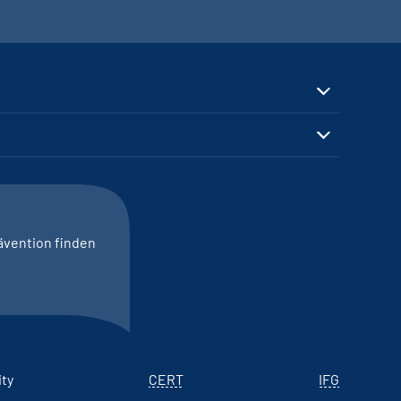
ävention finden
ity
CERT
IFG