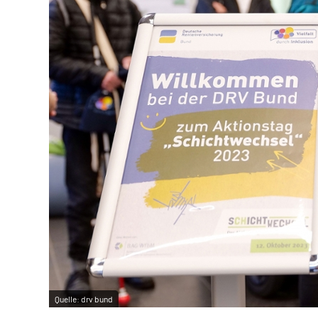
Quelle:
drv bund