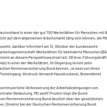
eutschland in einer der gut 700 Werkstätten für Menschen mit 
cht auf dem allgemeinen Arbeitsmarkt tätig sein können, die Mö
aussieht, darüber informiert am 12. Oktober der bundesweite
desarbeitsgemeinschaft Werkstätten für behinderte Menschen (B
immt an diesem Perspektivwechsel teil: 28 ihrer Führungskräf
latz in einer der Werkstätten. Im Gegenzug lernen zehn
utschen Rentenversicherung Bund kennen. Je zwei von ihnen
, Posteingang, Vordruck-Versand-Hausdruckerei, Botendienst
ie kontinuierliche Verbesserung der Arbeitsbedingungen von
entraler Bedeutung. Mit zwölf Prozent liegt die Quote
hen Rentenversicherung Bund deutlich über der gesetzlichen
auer, Direktor bei der Deutschen Rentenversicherung Bund.