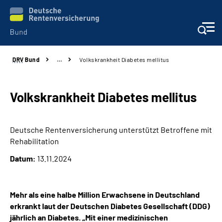
DRV
Bund
…
Volkskrankheit Diabetes mellitus
Beratung & Kontakt
Reha-Zentren
Volkskrankheit Diabetes mellitus
Presse
Deutsche Rentenversicherung unterstützt Betroffene mit
Rehabilitation
Karriere
Datum:
13.11.2024
Über uns
Mehr als eine halbe Million Erwachsene in Deutschland
Online-Services
erkrankt laut der Deutschen Diabetes Gesellschaft (DDG)
jährlich an Diabetes. „Mit einer medizinischen