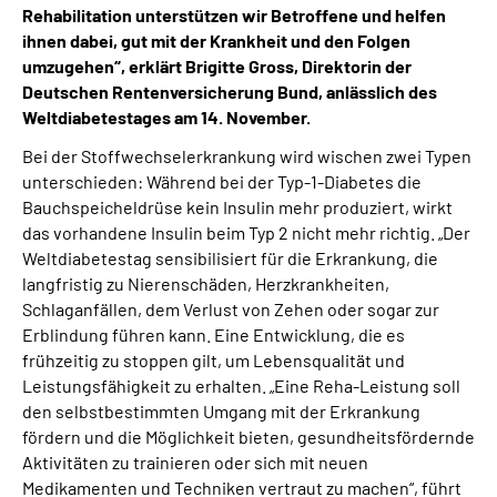
Rehabilitation unterstützen wir Betroffene und helfen
Inhalte in Gebärdensprache (DGS)
ihnen dabei, gut mit der Krankheit und den Folgen
umzugehen“, erklärt Brigitte Gross, Direktorin der
Leichte Sprache
Deutschen Rentenversicherung Bund, anlässlich des
Weltdiabetestages am 14. November.
Suche
Bei der Stoffwechselerkrankung wird wischen zwei Typen
unterschieden: Während bei der Typ-1-Diabetes die
Bauchspeicheldrüse kein Insulin mehr produziert, wirkt
das vorhandene Insulin beim Typ 2 nicht mehr richtig. „Der
Mein Kundenportal
Weltdiabetestag sensibilisiert für die Erkrankung, die
langfristig zu Nierenschäden, Herzkrankheiten,
Schlaganfällen, dem Verlust von Zehen oder sogar zur
Erblindung führen kann. Eine Entwicklung, die es
frühzeitig zu stoppen gilt, um Lebensqualität und
Leistungsfähigkeit zu erhalten. „Eine Reha-Leistung soll
den selbstbestimmten Umgang mit der Erkrankung
fördern und die Möglichkeit bieten, gesundheitsfördernde
Aktivitäten zu trainieren oder sich mit neuen
Medikamenten und Techniken vertraut zu machen“, führt