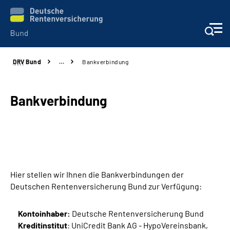
DRV
Bund
…
Bankverbindung
Beratung & Kontakt
Reha-Zentren
Bankverbindung
Presse
Karriere
Hier stellen wir Ihnen die Bankverbindungen der
Über uns
Deutschen Rentenversicherung Bund zur Verfügung:
Online-Services
Kontoinhaber:
Deutsche Rentenversicherung Bund
Kreditinstitut
: UniCredit Bank AG - HypoVereinsbank,