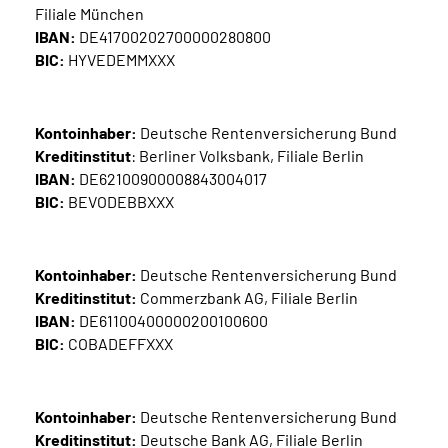
Filiale München
Inhalte in Gebärdensprache (DGS)
IBAN:
DE41700202700000280800
BIC:
HYVEDEMMXXX
Leichte Sprache
Suche
Kontoinhaber:
Deutsche Rentenversicherung Bund
Kreditinstitut
: Berliner Volksbank, Filiale Berlin
IBAN:
DE62100900008843004017
BIC:
BEVODEBBXXX
Mein Kundenportal
Kontoinhaber:
Deutsche Rentenversicherung Bund
Kreditinstitut:
Commerzbank AG, Filiale Berlin
IBAN:
DE61100400000200100600
BIC:
COBADEFFXXX
Kontoinhaber:
Deutsche Rentenversicherung Bund
Kreditinstitut:
Deutsche Bank AG, Filiale Berlin