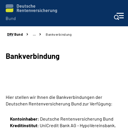
DRV
Bund
…
Bankverbindung
Beratung & Kontakt
Reha-Zentren
Bankverbindung
Presse
Karriere
Hier stellen wir Ihnen die Bankverbindungen der
Über uns
Deutschen Rentenversicherung Bund zur Verfügung:
Online-Services
Kontoinhaber:
Deutsche Rentenversicherung Bund
Kreditinstitut
: UniCredit Bank AG - HypoVereinsbank,