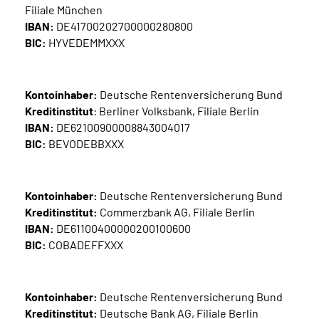
Filiale München
Inhalte in Gebärdensprache (DGS)
IBAN:
DE41700202700000280800
BIC:
HYVEDEMMXXX
Leichte Sprache
Suche
Kontoinhaber:
Deutsche Rentenversicherung Bund
Kreditinstitut
: Berliner Volksbank, Filiale Berlin
IBAN:
DE62100900008843004017
BIC:
BEVODEBBXXX
Mein Kundenportal
Kontoinhaber:
Deutsche Rentenversicherung Bund
Kreditinstitut:
Commerzbank AG, Filiale Berlin
IBAN:
DE61100400000200100600
BIC:
COBADEFFXXX
Kontoinhaber:
Deutsche Rentenversicherung Bund
Kreditinstitut:
Deutsche Bank AG, Filiale Berlin