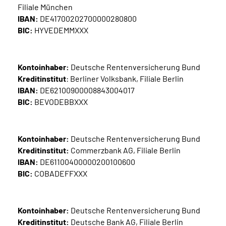
Filiale München
Inhalte in Gebärdensprache (DGS)
IBAN:
DE41700202700000280800
BIC:
HYVEDEMMXXX
Leichte Sprache
Suche
Kontoinhaber:
Deutsche Rentenversicherung Bund
Kreditinstitut
: Berliner Volksbank, Filiale Berlin
IBAN:
DE62100900008843004017
BIC:
BEVODEBBXXX
Mein Kundenportal
Kontoinhaber:
Deutsche Rentenversicherung Bund
Kreditinstitut:
Commerzbank AG, Filiale Berlin
IBAN:
DE61100400000200100600
BIC:
COBADEFFXXX
Kontoinhaber:
Deutsche Rentenversicherung Bund
Kreditinstitut:
Deutsche Bank AG, Filiale Berlin