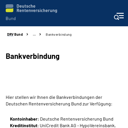
DRV
Bund
…
Bankverbindung
Beratung & Kontakt
Reha-Zentren
Bankverbindung
Presse
Karriere
Hier stellen wir Ihnen die Bankverbindungen der
Über uns
Deutschen Rentenversicherung Bund zur Verfügung:
Online-Services
Kontoinhaber:
Deutsche Rentenversicherung Bund
Kreditinstitut
: UniCredit Bank AG - HypoVereinsbank,