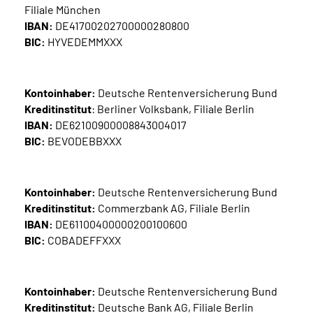
Filiale München
Inhalte in Gebärdensprache (DGS)
IBAN:
DE41700202700000280800
BIC:
HYVEDEMMXXX
Leichte Sprache
Suche
Kontoinhaber:
Deutsche Rentenversicherung Bund
Kreditinstitut
: Berliner Volksbank, Filiale Berlin
IBAN:
DE62100900008843004017
BIC:
BEVODEBBXXX
Mein Kundenportal
Kontoinhaber:
Deutsche Rentenversicherung Bund
Kreditinstitut:
Commerzbank AG, Filiale Berlin
IBAN:
DE61100400000200100600
BIC:
COBADEFFXXX
Kontoinhaber:
Deutsche Rentenversicherung Bund
Kreditinstitut:
Deutsche Bank AG, Filiale Berlin