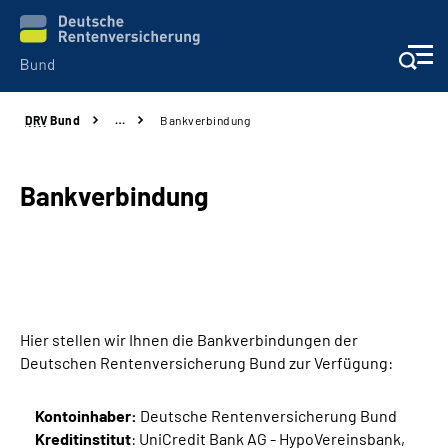
DRV
Bund
…
Bankverbindung
Beratung & Kontakt
Reha-Zentren
Bankverbindung
Presse
Karriere
Hier stellen wir Ihnen die Bankverbindungen der
Über uns
Deutschen Rentenversicherung Bund zur Verfügung:
Online-Services
Kontoinhaber:
Deutsche Rentenversicherung Bund
Kreditinstitut
: UniCredit Bank AG - HypoVereinsbank,