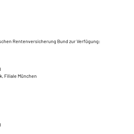
utschen Rentenversicherung Bund zur Verfügung:
d
k, Filiale München
d