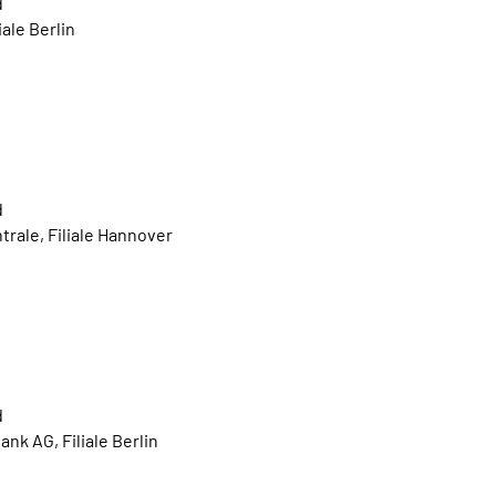
d
iale Berlin
d
rale, Filiale Hannover
d
nk AG, Filiale Berlin