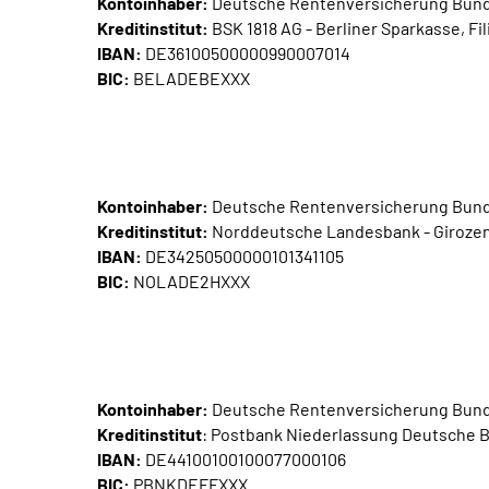
Kontoinhaber:
Deutsche Rentenversicherung Bun
Kreditinstitut:
BSK 1818 AG - Berliner Sparkasse, Fil
IBAN:
DE36100500000990007014
BIC:
BELADEBEXXX
Kontoinhaber:
Deutsche Rentenversicherung Bun
Kreditinstitut:
Norddeutsche Landesbank - Girozent
IBAN:
DE34250500000101341105
BIC:
NOLADE2HXXX
Kontoinhaber:
Deutsche Rentenversicherung Bun
Kreditinstitut
: Postbank Niederlassung Deutsche Ba
IBAN:
DE44100100100077000106
BIC:
PBNKDEFFXXX