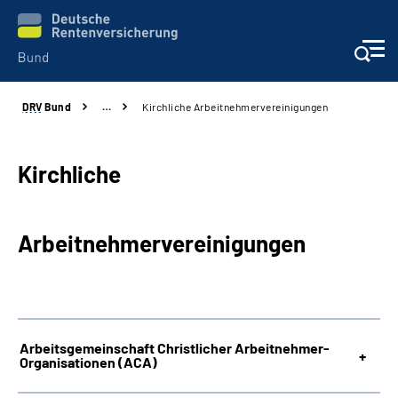
DRV
Bund
…
Kirchliche Arbeitnehmervereinigungen
Beratung & Kontakt
Reha-Zentren
Kirchliche
Presse
Arbeitnehmervereinigungen
Karriere
Über uns
Arbeitsgemeinschaft Christlicher Arbeitnehmer-
Organisationen (ACA)
Online-Services