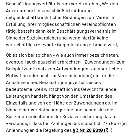
Beschäftigungsverhältnis zum Verein stehen. Werden
Amateursportler ausschließlich aufgrund
Suche
mitgliedschaftsrechtlicher Bindungen zum Verein in
Erfüllung ihrer mitgliedschaftlichen Vereinspflichten
Language
tätig, besteht dann kein Beschäftigungsverhältnis im
Sinne der Sozialversicherung, wenn hierfür keine
wirtschaftlich relevante Gegenleistung erbracht wird.
Inhalte in Gebärdensprache (DGS)
Ob es sich bei solchen – wie auch immer bezeichneten,
eventuell auch pauschal erbrachten – Zuwendungen (zum
Leichte Sprache
Beispiel zum Ersatz von Aufwendungen, zur sportlichen
Motivation oder auch zur Vereinsbindung) um für die
Annahme eines Beschäftigungsverhältnisses
Mein Kundenportal
bedeutsame, weil wirtschaftlich ins Gewicht fallende
Leistungen handelt, hängt von den Umständen des
Einzelfalls und von der Höhe der Zuwendungen ab. Im
Sinne einer Vereinfachungsregelung haben sich die
Spitzenorganisationen der Sozialversicherung darauf
verständigt, dass bei Zahlungen bis monatlich 275 Euro (in
Anlehnung an die Regelung des
§ 3 Nr. 26 EStG
)