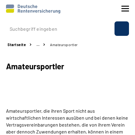
Prävention
Startseite
…
Amateursportler
Reha
Amateursportler
Rente
Beratung & Kontakt
Experten
Amateursportler, die ihren Sport nicht aus
Über uns & Presse
wirtschaftlichen Interessen ausüben und bei denen keine
Vertragsvereinbarungen bestehen, die von ihrem Verein
aber dennoch Zuwendungen erhalten, können in einem
Online-Services