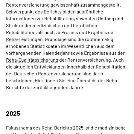
Rentenversicherung gewissenhaft zusammengestellt.
Schwerpunkt des Berichts bilden ausführliche
Suche
Informationen zur Rehabilitation, sowohl zu Umfang und
Struktur der medizinischen und beruflichen
Language
Rehabilitation, als auch zu Prozess und Ergebnis der
Reha
-Leistungen. Grundlage sind die routinemäßig
erhobenen Statistikdaten im Wesentlichen aus dem
Inhalte in Gebärdensprache (DGS)
vorhergehenden Kalenderjahr sowie Ergebnisse aus der
Reha-Qualitätssicherung
der Rentenversicherung. Auch
Leichte Sprache
die aktuellen Entwicklungen innerhalb der Rehabilitation
der Deutschen Rentenversicherung sind darin
beschrieben. Hier finden Sie eine Übersicht der
Reha
-
Berichte der zurückliegenden Jahre:
Mein Kundenportal
2025
Fokusthema des
Reha
-Berichts 2025 ist die medizinische