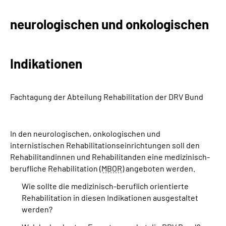
neurologischen und onkologischen
Suche
Language
Indikationen
Inhalte in Gebärdensprache (DGS)
Fachtagung der Abteilung Rehabilitation der DRV Bund
Leichte Sprache
In den neurologischen, onkologischen und
internistischen Rehabilitationseinrichtungen soll den
Mein Kundenportal
Rehabilitandinnen und Rehabilitanden eine medizinisch-
berufliche Rehabilitation (
MBOR
) angeboten werden.
Wie sollte die medizinisch-beruflich orientierte
Rehabilitation in diesen Indikationen ausgestaltet
werden?