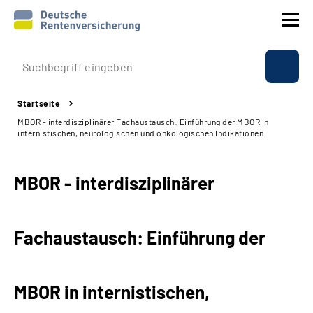
Prävention
Startseite
Reha
MBOR - interdisziplinärer Fachaustausch: Einführung der MBOR in
internistischen, neurologischen und onkologischen Indikationen
Rente
MBOR - interdisziplinärer
Beratung & Kontakt
Experten
Fachaustausch: Einführung der
Über uns & Presse
MBOR in internistischen,
Online-Services