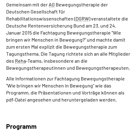
Gemeinsam mit der
AG
Bewegungstherapie der
Deutschen Gesellschaft für
Suche
Rehabilitationswissenschaften (
DGRW
) veranstaltete die
Deutsche Rentenversicherung Bund am 23. und 24.
Language
Januar 2015 die Fachtagung Bewegungstherapie "Wie
bringen wir Menschen in Bewegung?" und machte damit
zum ersten Mal explizit die Bewegungstherapie zum
Inhalte in Gebärdensprache (DGS)
Tagungsthema. Die Tagung richtete sich an alle Mitglieder
des
Reha
-Teams, insbesondere an die
Leichte Sprache
Bewegungstherapeutinnen und Bewegungstherapeuten.
Alle Informationen zur Fachtagung Bewegungstherapie
"Wie bringen wir Menschen in Bewegung" wie das
Mein Kundenportal
Programm, die Präsentationen und Vorträge können als
pdf-Datei angesehen und heruntergeladen werden.
Programm