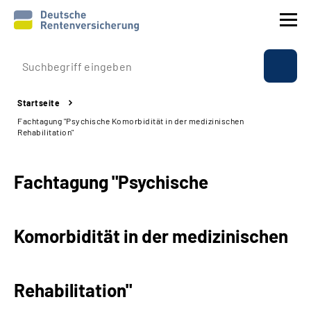
Prävention
Startseite
Reha
Fachtagung "Psychische Komorbidität in der medizinischen
Rehabilitation"
Rente
Fachtagung "Psychische
Beratung & Kontakt
Experten
Komorbidität in der medizinischen
Über uns & Presse
Rehabilitation"
Online-Services