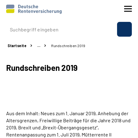
Prävention
Startseite
…
Rundschreiben 2019
Reha
Rundschreiben 2019
Rente
Beratung & Kontakt
Experten
Aus dem Inhalt: Neues zum 1. Januar 2019, Anhebung der
Über uns & Presse
Altersgrenzen, Freiwillige Beiträge für die Jahre 2018 und
2019, Brexit und „Brexit-Übergangsgesetz“,
Rentenanpassung zum 1. Juli 2019, Mütterrente II
Online-Services