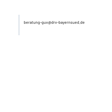
E-Mail
beratung-guv@drv-bayernsued.de
E-Mail