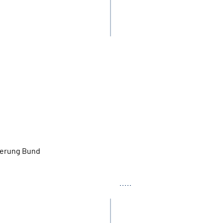
herung Bund
Tel.