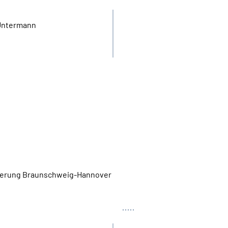
Untermann
herung Braunschweig-Hannover
Tel.