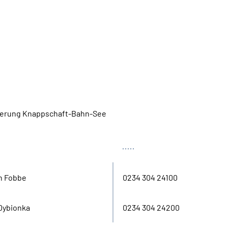
herung Knappschaft-Bahn-See
Tel.
n Fobbe
0234 304 24100
Dybionka
0234 304 24200