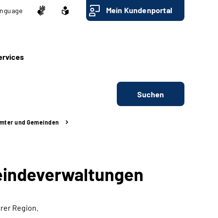
Mein Kundenportal
nguage
ervices
Suchen
ämter und Gemeinden
eindeverwaltungen
rer Region.