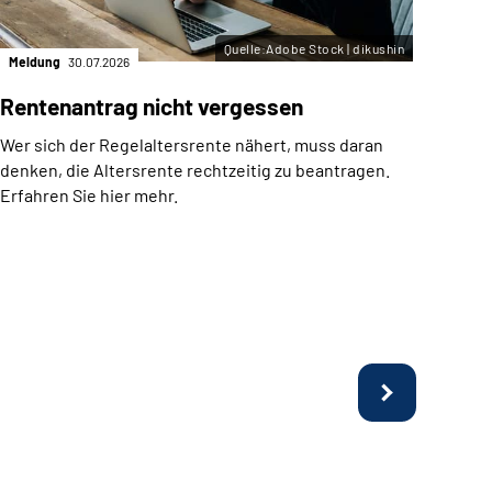
Quelle:Adobe Stock | dikushin
Meldung
30.07.2026
Meld
Rentenantrag nicht vergessen
Arb
Fer
Wer sich der Regelaltersrente nähert, muss daran
befr
denken, die Altersrente rechtzeitig zu beantragen.
Erfahren Sie hier mehr.
Möch
Tasc
Kurzz