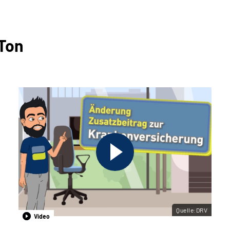
 Ton
Quelle:DRV
Video