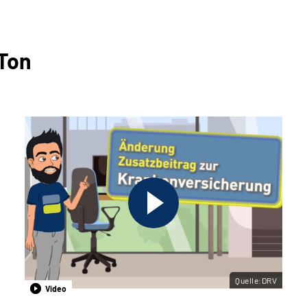
 Ton
Quelle:DRV
Video