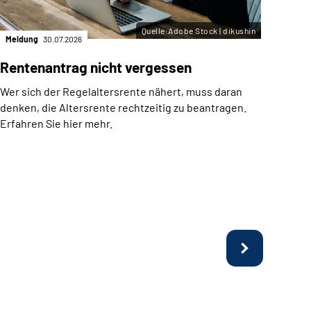
Quelle:Adobe Stock | dikushin
Meldung
30.07.2026
Meld
Rentenantrag nicht vergessen
Arb
Fer
Wer sich der Regelaltersrente nähert, muss daran
befr
denken, die Altersrente rechtzeitig zu beantragen.
Erfahren Sie hier mehr.
Möch
Tasc
Kurzz