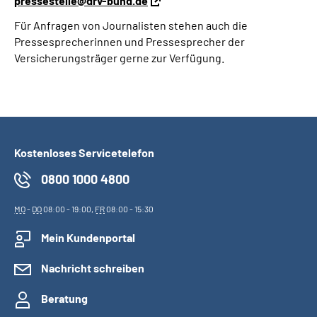
pressestelle@drv-bund.de
Für Anfragen von Journalisten stehen auch die
Suche
Pressesprecherinnen und Pressesprecher der
Versicherungsträger gerne zur Verfügung.
Language
Inhalte in Gebärdensprache (DGS)
Leichte Sprache
Kostenloses Servicetelefon
0800 1000 4800
Mein Kundenportal
MO
-
DO
08:00 - 19:00,
FR
08:00 - 15:30
Mein Kundenportal
Nachricht schreiben
Beratung