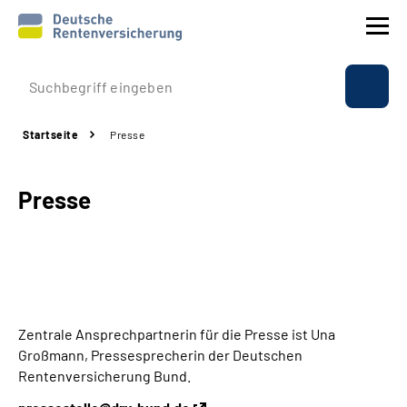
Prävention
Startseite
Presse
Reha
Presse
Rente
Beratung & Kontakt
Experten
Zentrale Ansprechpartnerin für die Presse ist Una
Über uns & Presse
Großmann, Pressesprecherin der Deutschen
Rentenversicherung Bund.
Online-Services