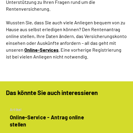
Unterstützung zu Ihren Fragen rund um die
Online-Services
Rentenversicherung.
Inhalte in Gebärdensprache (DGS)
Wussten Sie, dass Sie auch viele Anliegen bequem von zu
Hause aus selbst erledigen können? Den Rentenantrag
online stellen, Ihre Daten ändern, das Versicherungskonto
Leichte Sprache
einsehen oder Auskünfte anfordern – all das geht mit
unseren
Online-Services
. Eine vorherige Registrierung
Suche
ist bei vielen Anliegen nicht notwendig.
Mein Kundenportal
Das könnte Sie auch interessieren
Artikel
Online-Service - Antrag online
stellen