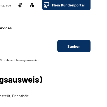
Mein Kundenportal
nguage
ervices
Suchen
Sozialversicherungs­ausweis)
gs­ausweis)
tellt. Er enthält