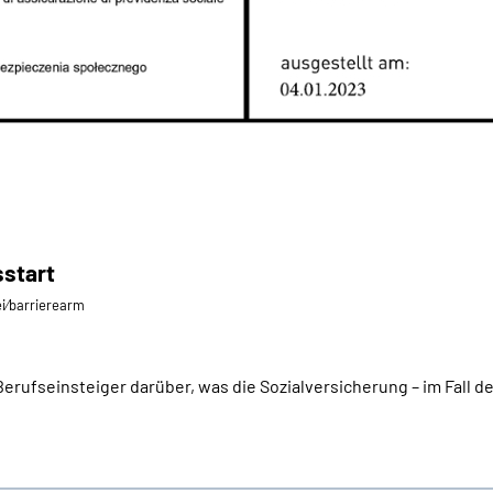
sstart
ei⁄barrierearm
rufseinsteiger darüber, was die Sozialversicherung – im Fall der F