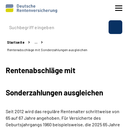
Prävention
Startseite
…
Reha
Rentenabschläge mit Sonderzahlungen ausgleichen
Rente
Rentenabschläge mit
Beratung & Kontakt
Sonderzahlungen ausgleichen
Experten
Über uns & Presse
Seit 2012 wird das reguläre Rentenalter schrittweise von
65 auf 67 Jahre angehoben. Für Versicherte des
Geburtsjahrgangs 1960 beispielsweise, die 2025 65 Jahre
Online-Services