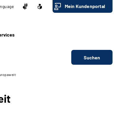
Mein Kundenportal
nguage
ervices
Suchen
europaweit
eit