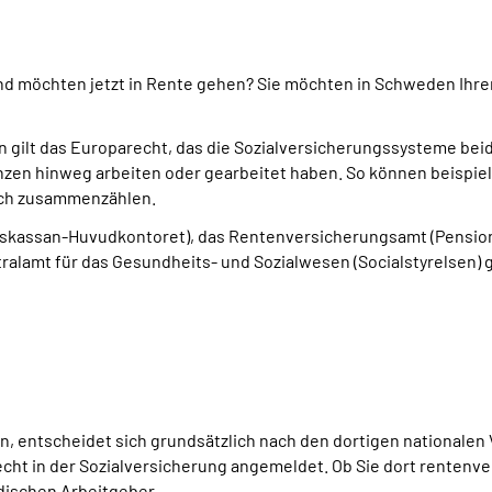
nd möchten jetzt in Rente gehen? Sie möchten in Schweden Ih
en gilt das Europarecht, das die Sozialversicherungssysteme be
nzen hinweg arbeiten oder gearbeitet haben. So können beispiel
ruch zusammenzählen.
skassan-Huvudkontoret), das Rentenversicherungsamt (Pension
alamt für das Gesundheits- und Sozialwesen (Socialstyrelsen) g
en, entscheidet sich grundsätzlich nach den dortigen nationale
t in der Sozialversicherung angemeldet. Ob Sie dort rentenver
ndischen Arbeitgeber.