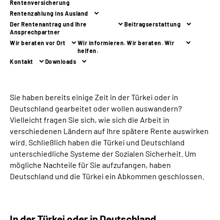
Rentenversicherung
Rentenzahlung ins Ausland
Suche
Der Rentenantrag und Ihre
Beitragserstattung
Ansprechpartner
Wir beraten vor Ort
Wir informieren. Wir beraten. Wir
Language
helfen.
Kontakt
Downloads
Inhalte in Gebärdensprache (DGS)
Sie haben bereits einige Zeit in der Türkei oder in
Leichte Sprache
Deutschland gearbeitet oder wollen auswandern?
Vielleicht fragen Sie sich, wie sich die Arbeit in
verschiedenen Ländern auf Ihre spätere Rente auswirken
wird. Schließlich haben die Türkei und Deutschland
Mein Kundenportal
unterschiedliche Systeme der Sozialen Sicherheit. Um
mögliche Nachteile für Sie aufzufangen, haben
Deutschland und die Türkei ein Abkommen geschlossen.
In der Türkei oder in Deutschland