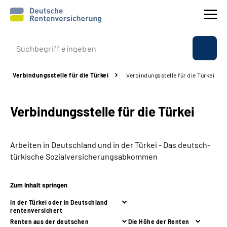
Prävention
Verbindungsstelle für die Türkei
Verbindungsstelle für die Türkei
Reha
Verbindungsstelle für die Türkei
Rente
Beratung & Kontakt
Arbeiten in Deutschland und in der Türkei - Das deutsch-
türkische Sozialversicherungsabkommen
Experten
Zum Inhalt springen
Über uns & Presse
In der Türkei oder in Deutschland
rentenversichert
Renten aus der deutschen
Die Höhe der Renten
Online-Services