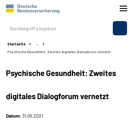
Prävention
Startseite
…
Reha
Psychische Gesundheit: Zweites digitales Dialogforum vernetzt
Rente
Psychische Gesundheit: Zweites
Beratung & Kontakt
digitales Dialogforum vernetzt
Experten
Über uns & Presse
Datum:
31.05.2021
Online-Services