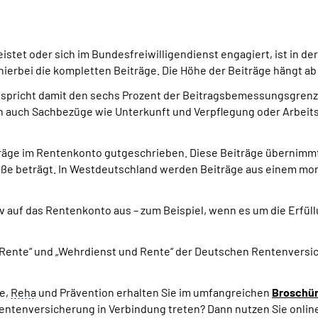
eistet oder sich im Bundesfreiwilligendienst engagiert, ist in d
 hierbei die kompletten Beiträge. Die Höhe der Beiträge hängt 
ntspricht damit den sechs Prozent der Beitragsbemessungsgrenz
 auch Sachbezüge wie Unterkunft und Verpflegung oder Arbeits
räge im Rentenkonto gutgeschrieben. Diese Beiträge übernimmt 
ße beträgt. In Westdeutschland werden Beiträge aus einem mon
 auf das Rentenkonto aus – zum Beispiel, wenn es um die Erfül
d Rente“ und „Wehrdienst und Rente“ der Deutschen Rentenvers
e,
Reha
und Prävention erhalten Sie im umfangreichen
Broschür
entenversicherung in Verbindung treten? Dann nutzen Sie onlin