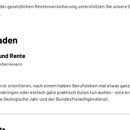
der gesetzlichen Rentenversicherung unterstützen Sie unsere 
.
aden
 und Rente
ei⁄barrierearm
h erst orientieren, nach einem halben Berufsleben mal etwas ga
nbringen oder einfach ganz praktisch Gutes tun wollen – eine bre
ige ökologische Jahr und der Bundesfreiwilligendienst.
te