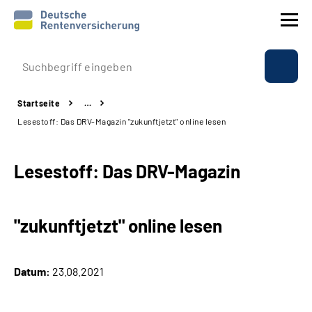
Prävention
Startseite
…
Reha
Lesestoff: Das DRV-Magazin "zukunftjetzt" online lesen
Rente
Lesestoff: Das DRV-Magazin
Beratung & Kontakt
"zukunftjetzt" online lesen
Experten
Über uns & Presse
Datum:
23.08.2021
Online-Services