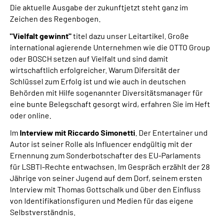
Die aktuelle Ausgabe der zukunftjetzt steht ganz im
Zeichen des Regenbogen.
Suche
"Vielfalt gewinnt"
titel dazu unser Leitartikel. Große
international agierende Unternehmen wie die OTTO Group
Language
oder BOSCH setzen auf Vielfalt und sind damit
wirtschaftlich erfolgreicher. Warum Difersität der
Inhalte in Gebärdensprache (DGS)
Schlüssel zum Erfolg ist und wie auch in deutschen
Behörden mit Hilfe sogenannter Diversitätsmanager für
Leichte Sprache
eine bunte Belegschaft gesorgt wird, erfahren Sie im Heft
oder online.
Im
Interview mit Riccardo Simonetti
. Der Entertainer und
Autor ist seiner Rolle als Influencer endgültig mit der
Mein Kundenportal
Ernennung zum
Sonderbotschafter des EU-Parlaments
für LSBTI-Rechte
entwachsen. Im Gespräch erzählt der 28
Jährige von seiner Jugend auf dem Dorf, seinem ersten
Interview mit Thomas Gottschalk und über den Einfluss
von Identifikationsfiguren und Medien für das eigene
Selbstverständnis.